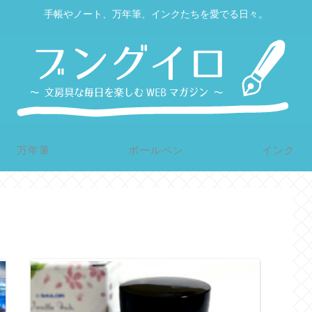
手帳やノート、万年筆、インクたちを愛でる日々。
万年筆
ボールペン
インク