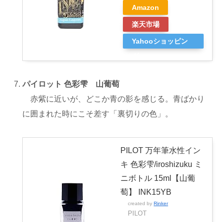
Amazon
楽天市場
Yahooショッピン
グ
パイロット 色彩雫 山葡萄
赤紫に近いが、どこか青の影を感じる。青ばかり
に囲まれた時にこそ差す「裏切りの色」。
PILOT 万年筆水性イン
キ 色彩雫/iroshizuku ミ
ニボトル 15ml【山葡
萄】 INK15YB
created by
Rinker
PILOT