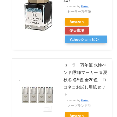
207
created by
Rinker
セーラー万年筆
Amazon
楽天市場
Yahooショッピン
グ
セーラー万年筆 水性ペ
ン 四季織マーカー 春夏
秋冬 各5色 全20色 + ロ
コネコお試し用紙セッ
ト
created by
Rinker
ノーブランド品
Amazon