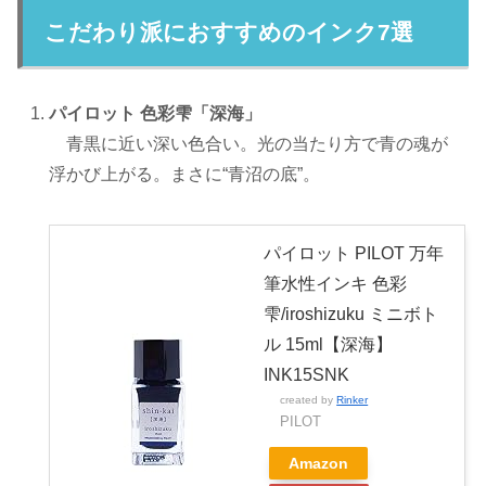
こだわり派におすすめのインク7選
パイロット 色彩雫「深海」
青黒に近い深い色合い。光の当たり方で青の魂が
浮かび上がる。まさに“青沼の底”。
パイロット PILOT 万年
筆水性インキ 色彩
雫/iroshizuku ミニボト
ル 15ml【深海】
INK15SNK
created by
Rinker
PILOT
Amazon