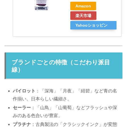
Amazon
楽天市場
Yahooショッピン
グ
ブランドごとの特徴（こだわり派目
線）
パイロット
：「深海」「月夜」「紺碧」など青の名
作揃い。日本らしい繊細さ。
セーラー
：「山鳥」「山葡萄」などフラッシュや深
みのある色合いが豊富。
プラチナ
：古典製法の「クラシックインク」が変態