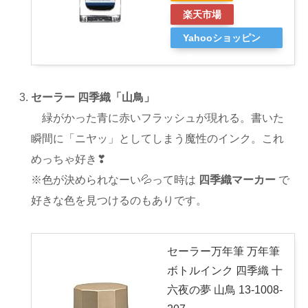
楽天市場
Yahooショッピン
グ
セーラー 四季織「山鳥」
緑がかった青に赤いフラッシュが現れる。書いた
瞬間に「ニヤッ」としてしまう魔性のインク。これ
めっちゃ好き❣
※色が決められなーい💦って時は
四季織マーカー
で
好きな色を見つけるのもありです。
セーラー万年筆 万年筆
ボトルインク 四季織 十
六夜の夢 山鳥 13-1008-