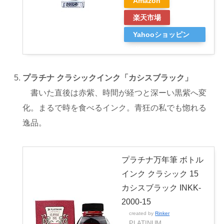
Amazon
楽天市場
Yahooショッピン
グ
プラチナ クラシックインク「カシスブラック」
書いた直後は赤紫、時間が経つと深ーい黒紫へ変
化。まるで時を食べるインク。青狂の私でも惚れる
逸品。
プラチナ万年筆 ボトル
インク クラシック 15
カシスブラック INKK-
2000-15
created by
Rinker
PLATINUM