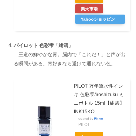
楽天市場
Yahooショッピン
グ
パイロット 色彩雫「紺碧」
王道の鮮やかな青。脳内で「これだ！」と声が出
る瞬間がある。青好きなら避けて通れない色。
PILOT 万年筆水性イン
キ 色彩雫/iroshizuku ミ
ニボトル 15ml【紺碧】
INK15KO
created by
Rinker
PILOT