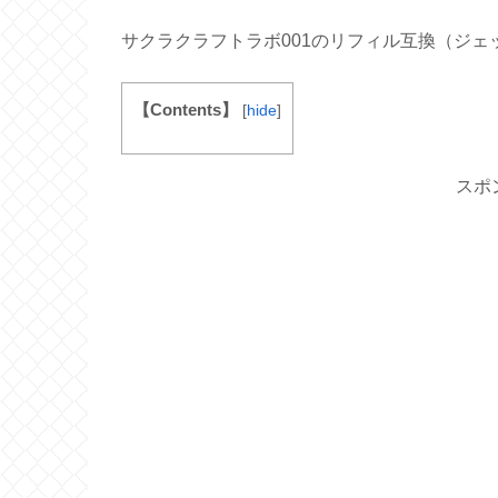
サクラクラフトラボ001のリフィル互換（ジ
【Contents】
[
hide
]
スポ